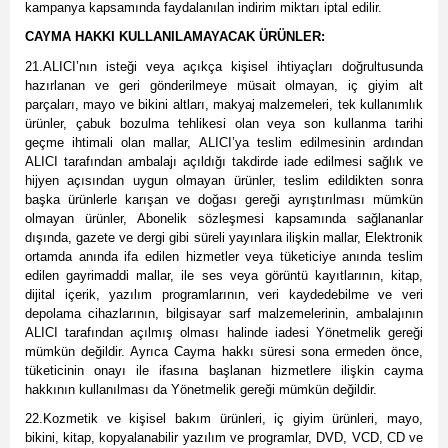
kampanya kapsamında faydalanılan indirim miktarı iptal edilir.
CAYMA HAKKI KULLANILAMAYACAK ÜRÜNLER:
21.ALICI’nın isteği veya açıkça kişisel ihtiyaçları doğrultusunda
hazırlanan ve geri gönderilmeye müsait olmayan, iç giyim alt
parçaları, mayo ve bikini altları, makyaj malzemeleri, tek kullanımlık
ürünler, çabuk bozulma tehlikesi olan veya son kullanma tarihi
geçme ihtimali olan mallar, ALICI’ya teslim edilmesinin ardından
ALICI tarafından ambalajı açıldığı takdirde iade edilmesi sağlık ve
hijyen açısından uygun olmayan ürünler, teslim edildikten sonra
başka ürünlerle karışan ve doğası gereği ayrıştırılması mümkün
olmayan ürünler, Abonelik sözleşmesi kapsamında sağlananlar
dışında, gazete ve dergi gibi süreli yayınlara ilişkin mallar, Elektronik
ortamda anında ifa edilen hizmetler veya tüketiciye anında teslim
edilen gayrimaddi mallar, ile ses veya görüntü kayıtlarının, kitap,
dijital içerik, yazılım programlarının, veri kaydedebilme ve veri
depolama cihazlarının, bilgisayar sarf malzemelerinin, ambalajının
ALICI tarafından açılmış olması halinde iadesi Yönetmelik gereği
mümkün değildir. Ayrıca Cayma hakkı süresi sona ermeden önce,
tüketicinin onayı ile ifasına başlanan hizmetlere ilişkin cayma
hakkının kullanılması da Yönetmelik gereği mümkün değildir.
22.Kozmetik ve kişisel bakım ürünleri, iç giyim ürünleri, mayo,
bikini, kitap, kopyalanabilir yazılım ve programlar, DVD, VCD, CD ve