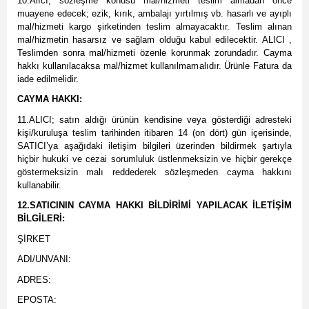
10.Alıcı, sözleşme konusu mal/hizmeti teslim almadan önce
muayene edecek; ezik, kırık, ambalajı yırtılmış vb. hasarlı ve ayıplı
mal/hizmeti kargo şirketinden teslim almayacaktır. Teslim alınan
mal/hizmetin hasarsız ve sağlam olduğu kabul edilecektir. ALICI ,
Teslimden sonra mal/hizmeti özenle korunmak zorundadır. Cayma
hakkı kullanılacaksa mal/hizmet kullanılmamalıdır. Ürünle Fatura da
iade edilmelidir.
CAYMA HAKKI:
11.ALICI; satın aldığı ürünün kendisine veya gösterdiği adresteki
kişi/kuruluşa teslim tarihinden itibaren 14 (on dört) gün içerisinde,
SATICI’ya aşağıdaki iletişim bilgileri üzerinden bildirmek şartıyla
hiçbir hukuki ve cezai sorumluluk üstlenmeksizin ve hiçbir gerekçe
göstermeksizin malı reddederek sözleşmeden cayma hakkını
kullanabilir.
12.SATICININ CAYMA HAKKI BİLDİRİMİ YAPILACAK İLETİŞİM
BİLGİLERİ:
ŞİRKET
ADI/UNVANI:
ADRES:
EPOSTA: