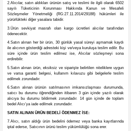
2.Alıcılar, satın aldıkları ürünün satış ve teslimi ile ilgili olarak 6502
sayılı Tüketicinin Korunması Hakkında Kanun ve Mesafeli
Sözleşmeler Yönetmeliği (RG:27.11.2014/29188) hükümleri ile
yürürlükteki diğer yasalara tabidir.
3.Ürün sevkiyat masrafı olan kargo ücretleri alıcılar tarafından
ödenecektir.
4.Satın alınan her bir ürün, 30 günlük yasal süreyi aşmamak kaydı
ile alıcının gösterdiği adresteki kişi ve/veya kuruluşa teslim edilir. Bu
süre içinde ürün teslim edilmez ise, Alıcılar sözleşmeyi sona
erdirebilir.
5.Satın alınan ürün, eksiksiz ve siparişte belirtilen niteliklere uygun
ve varsa garanti belgesi, kullanım kılavuzu gibi belgelerle teslim
edilmek zorundadır.
6.Satın alınan ürünün satılmasının imkansızlaşması durumunda,
satıcı bu durumu öğrendiğinden itibaren 3 gün içinde yazılı olarak
alıcıya bu durumu bildirmek zorundadır. 14 gün içinde de toplam
bedel Alıcı’ya iade edilmek zorundadır.
SATIN ALINAN ÜRÜN BEDELİ ÖDENMEZ İSE:
7.Alıcı, satın aldığı ürün bedelini ödemez veya banka kayıtlarında
iptal ederse, Satıcının ürünü teslim yükümlülüğü sona erer.