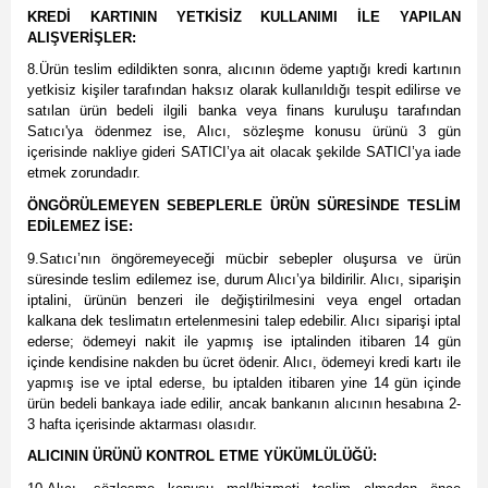
KREDİ KARTININ YETKİSİZ KULLANIMI İLE YAPILAN
ALIŞVERİŞLER:
8.Ürün teslim edildikten sonra, alıcının ödeme yaptığı kredi kartının
yetkisiz kişiler tarafından haksız olarak kullanıldığı tespit edilirse ve
satılan ürün bedeli ilgili banka veya finans kuruluşu tarafından
Satıcı'ya ödenmez ise, Alıcı, sözleşme konusu ürünü 3 gün
içerisinde nakliye gideri SATICI’ya ait olacak şekilde SATICI’ya iade
etmek zorundadır.
ÖNGÖRÜLEMEYEN SEBEPLERLE ÜRÜN SÜRESİNDE TESLİM
EDİLEMEZ İSE:
9.Satıcı’nın öngöremeyeceği mücbir sebepler oluşursa ve ürün
süresinde teslim edilemez ise, durum Alıcı’ya bildirilir. Alıcı, siparişin
iptalini, ürünün benzeri ile değiştirilmesini veya engel ortadan
kalkana dek teslimatın ertelenmesini talep edebilir. Alıcı siparişi iptal
ederse; ödemeyi nakit ile yapmış ise iptalinden itibaren 14 gün
içinde kendisine nakden bu ücret ödenir. Alıcı, ödemeyi kredi kartı ile
yapmış ise ve iptal ederse, bu iptalden itibaren yine 14 gün içinde
ürün bedeli bankaya iade edilir, ancak bankanın alıcının hesabına 2-
3 hafta içerisinde aktarması olasıdır.
ALICININ ÜRÜNÜ KONTROL ETME YÜKÜMLÜLÜĞÜ: