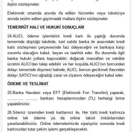
ilişkin sözleşmeler.
Elektronik ortamda anında ifa edilen hizmetler veya tüketiciye
anında teslim edilen gayrimaddi mallara ilişkin sözleşmeler.
TEMERRÜT HALİ VE HUKUKİ SONUÇLARI
24.ALICI, ödeme işlemlerini kredi kartı ile yaptığı durumda
temerrüde düştüğü takdirde, kart sahibi banka ile arasındaki kredi
kartı sözleşmesi çerçevesinde faiz ödeyeceğini ve bankaya karşı
sorumlu olacağını kabul, beyan ve taahhüt eder. Bu durumda ilgili
banka hukuki yollara başvurabilir; doğacak masrafları ve vekâlet
ücretini ALICI’dan talep edebilir ve her koşulda ALICI’nın borcundan
dolayı temerrüde düşmesi halinde, ALICI, borcun gecikmeli ifasından
dolayı SATICI’nın uğradığı zarar ve ziyanını ödeyeceğini kabul eder.
ÖDEME VE TESLİMAT
25.Banka Havalesi veya EFT (Elektronik Fon Transferi) yaparak,
............, ........., bankası hesaplarımızdan (TL) herhangi birine
yapabilirsiniz.
26.Sitemiz üzerinden kredi kartlarınız ile, Her türlü kredi kartınıza
online tek ödeme ya da online taksit imkânlarından
yararlanabilirsiniz. Online ödemelerinizde siparişiniz sonunda kredi
kartınızdan tutar çekim işlemi gerçekleşecektir.