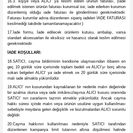
16.3. kişiye veya ALICI’ ya teslim edilen ürünün faturası, (İade
edilmek istenen ürünün faturası kurumsal ise, iade ederken kurumun
düzenlemiş olduğu iade faturası ile gönderilmesi gerekmektedir.
Faturası kurumlar adına düzenlenen sipariş iadeleri İADE FATURASI
kesilmediği takdirde tamamlanamayacaktır.)
17.İade formu, İade edilecek ürünlerin kutusu, ambalajı, varsa
standart aksesuarları ile eksiksiz ve hasarsız olarak teslim edilmesi
gerekmektedir.
İADE KOŞULLARI:
18.SATICI, cayma bildiriminin kendisine ulaşmasından itibaren en
geç 10 günlük süre içerisinde toplam bedeli ve ALICI’yı borç altına
sokan belgeleri ALICI’ ya iade etmek ve 20 günlük süre içerisinde
malı iade almakla yükümlüdür.
19.ALICI’ nın kusurundan kaynaklanan bir nedenle malın değerinde
bir azalma olursa veya iade imkânsızlaşırsa ALICI kusuru oranında
SATICI’ nın zararlarını tazmin etmekle yükümlüdür. Ancak cayma
hakkı süresi içinde malın veya ürünün usulüne uygun kullanılması
sebebiyle meydana gelen değişiklik ve bozulmalardan ALICI sorumlu
değildir.
20.Cayma hakkının kullanılması nedeniyle SATICI tarafından
düzenlenen kampanya limit tutarının altına düşülmesi halinde