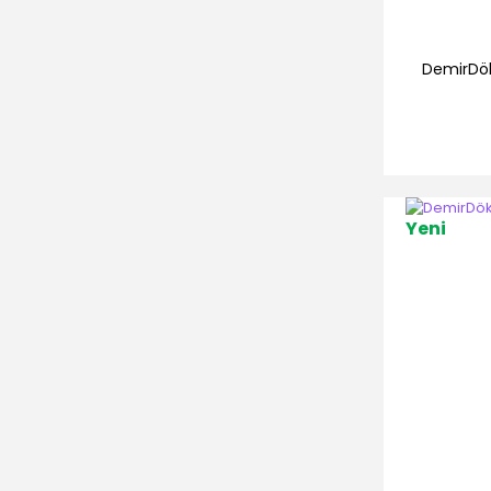
DemirDö
Yeni