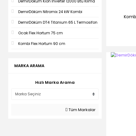
DemirDöküm Kion İnverter 12000 Btu Klima
DemirDöküm Nitromix 24 kW Kombi
Kombi
DemirDöküm DT4 Titanium 65 L Termosifon
Ocak Flex Hortum 75 cm
Kombi Flex Hortum 90 cm
MARKA ARAMA
Hızlı Marka Arama
Tüm Markalar