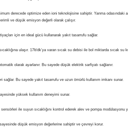
mum derecede optimize eden ioni teknolojisine sahiptir. Yanma odasındaki alev 
rimli ve düşük emisyon değerli olarak çalışır.
yaçları için en ideal gücü kullanarak yakıt tasarrufu sağlar.
ıcaklığına ulaşır. 17lt/dk’ya varan sıcak su debisi ile bol miktarda sıcak su k
omatik olarak ayarlanır. Bu sayede düşük elektrik sarfiyatı sağlanır.
eri sağlar. Bu sayede yakıt tasarrufu ve uzun ömürlü kullanım imkanı sunar.
 sayesinde yüksek kullanım deneyimi sunar.
ık sensörleri ile suyun sıcaklığını kontrol ederek alev ve pompa modülasyonu
sayesinde düşük emisyon değerlerine sahiptir ve çevreyi korur.