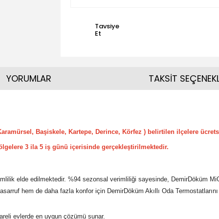
Tavsiye
Et
YORUMLAR
TAKSİT SEÇENEKL
Karamürsel, Başiskele, Kartepe, Derince, Körfez ) belirtilen ilçelere ücrets
ölgelere 3 ila 5 iş günü içerisinde gerçekleştirilmektedir.
ilik elde edilmektedir. %94 sezonsal verimliliği sayesinde, DemirDöküm MiGo
tasarruf hem de daha fazla konfor için DemirDöküm Akıllı Oda Termostatlarını t
reli evlerde en uygun çözümü sunar.