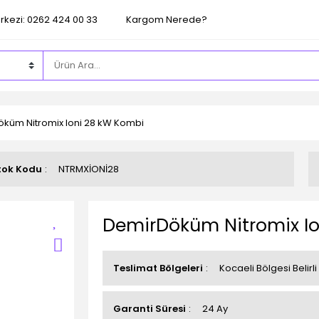
rkezi: 0262 424 00 33
Kargom Nerede?
küm Nitromix Ioni 28 kW Kombi
tok Kodu
NTRMXİONİ28
DemirDöküm Nitromix Io
Teslimat Bölgeleri
Kocaeli Bölgesi Belirli
Garanti Süresi
24 Ay