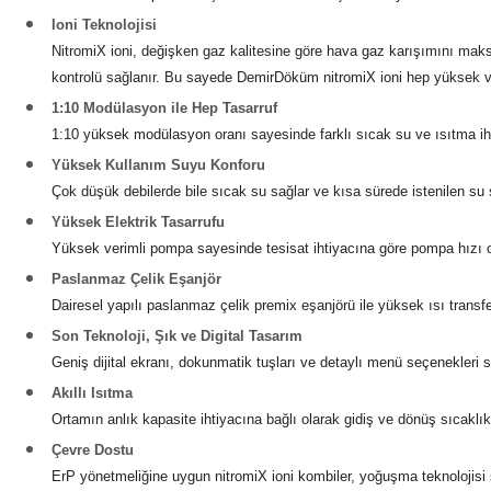
Ioni Teknolojisi
NitromiX ioni, değişken gaz kalitesine göre hava gaz karışımını maksi
kontrolü sağlanır. Bu sayede DemirDöküm nitromiX ioni hep yüksek ve
1:10 Modülasyon ile Hep Tasarruf
1:10 yüksek modülasyon oranı sayesinde farklı sıcak su ve ısıtma ihti
Yüksek Kullanım Suyu Konforu
Çok düşük debilerde bile sıcak su sağlar ve kısa sürede istenilen su s
Yüksek Elektrik Tasarrufu
Yüksek verimli pompa sayesinde tesisat ihtiyacına göre pompa hızı ot
Paslanmaz Çelik Eşanjör
Dairesel yapılı paslanmaz çelik premix eşanjörü ile yüksek ısı transf
Son Teknoloji, Şık ve Digital Tasarım
Geniş dijital ekranı, dokunmatik tuşları ve detaylı menü seçenekleri
Akıllı Isıtma
Ortamın anlık kapasite ihtiyacına bağlı olarak gidiş ve dönüş sıcakl
Çevre Dostu
ErP yönetmeliğine uygun nitromiX ioni kombiler, yoğuşma teknolojisi 