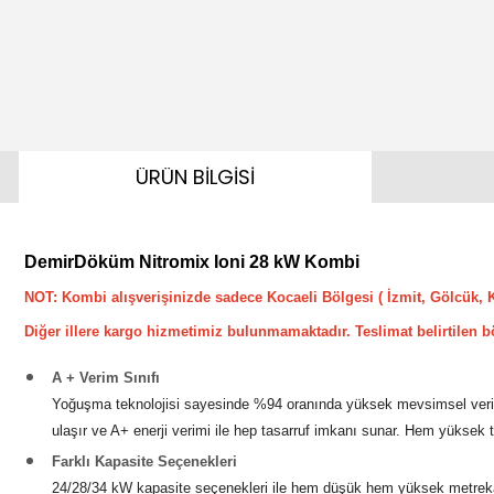
ÜRÜN BİLGİSİ
DemirDöküm Nitromix Ioni 28 kW Kombi
NOT: Kombi alışverişinizde sadece Kocaeli Bölgesi
( İzmit, Gölcük, 
Diğer illere kargo hizmetimiz bulunmamaktadır.
Teslimat belirtilen b
A + Verim Sınıfı
Yoğuşma teknolojisi sayesinde %94 oranında yüksek mevsimsel veriml
ulaşır ve A+ enerji verimi ile hep tasarruf imkanı sunar. Hem yüksek 
Farklı Kapasite Seçenekleri
24/28/34 kW kapasite seçenekleri ile hem düşük hem yüksek metreka