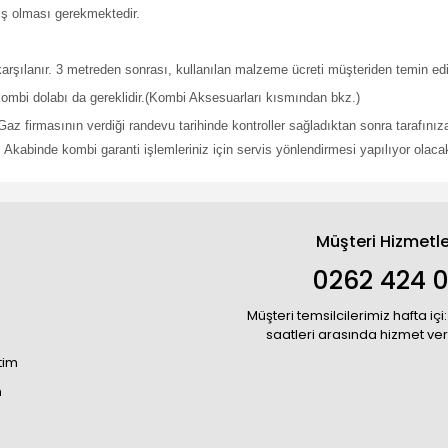
iş olması gerekmektedir.
şılanır. 3 metreden sonrası, kullanılan malzeme ücreti müşteriden temin edil
ombi dolabı da gereklidir.(Kombi Aksesuarları kısmından bkz.)
Gaz firmasının verdiği randevu tarihinde kontroller sağladıktan sonra taraf
 Akabinde kombi garanti işlemleriniz için servis yönlendirmesi yapılıyor olacak
Müşteri Hizmetle
0262 424 
Müşteri temsilcilerimiz hafta içi:
saatleri arasında hizmet ve
tim
m