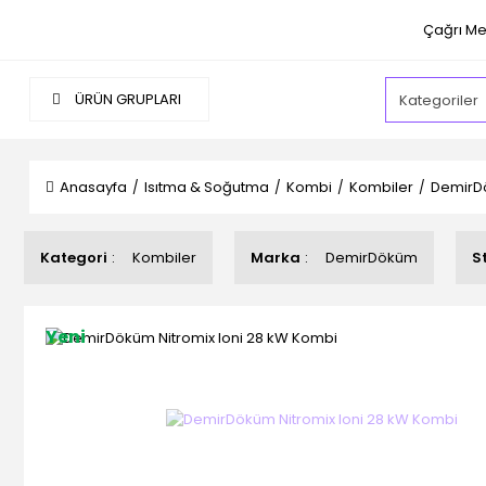
Çağrı Me
ÜRÜN GRUPLARI
Anasayfa
Isıtma & Soğutma
Kombi
Kombiler
DemirDö
Kategori
Kombiler
Marka
DemirDöküm
S
Yeni