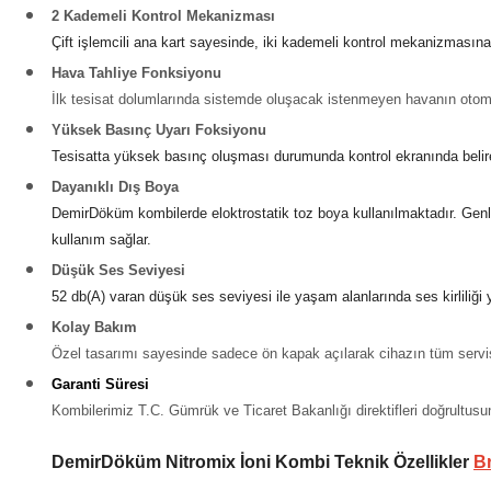
2 Kademeli Kontrol Mekanizması
Çift işlemcili ana kart sayesinde, iki kademeli kontrol mekanizmasına
Hava Tahliye Fonksiyonu
İlk tesisat dolumlarında sistemde oluşacak istenmeyen havanın otomat
Yüksek Basınç Uyarı Foksiyonu
Tesisatta yüksek basınç oluşması durumunda kontrol ekranında beliren
Dayanıklı Dış Boya
DemirDöküm kombilerde eloktrostatik toz boya kullanılmaktadır. Gen
kullanım sağlar.
Düşük Ses Seviyesi
52 db(A) varan düşük ses seviyesi ile yaşam alanlarında ses kirliliği
Kolay Bakım
Özel tasarımı sayesinde sadece ön kapak açılarak cihazın tüm servis i
Garanti Süresi
Kombilerimiz T.C. Gümrük ve Ticaret Bakanlığı direktifleri doğrultusun
DemirDöküm Nitromix İoni Kombi Teknik Özellikler
Br