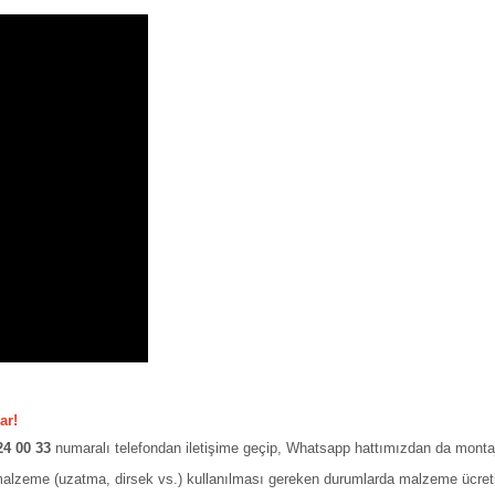
ar!
24 00 33
numaralı telefondan iletişime geçip, Whatsapp hattımızdan da montaj ya
malzeme (uzatma, dirsek vs.) kullanılması gereken durumlarda malzeme ücreti