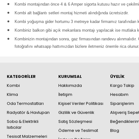
Kombi montajından önce 4 & 6 Amper sigorta kutusu hazır ve çekilm
Kombi alt bağlantı setleri montaj hizmeti alındığında ücretsizdir.
Kombi yoğuşma gider hortumu 3 metreye kadar firmamız tarafından kar
Kombiniz balkon gibi açık mekanlara montajı yapılacak ise mutlaka k
Kombinizin montajından sonra, gaz firmasından randevu alınmalıdır. 
fotoğrafını whatsapp hattımızdan bizlere iletmeniz önemle rica olunur.
KATEGORİLER
KURUMSAL
ÜYELİK
Kombi
Hakkımızda
Kargo Takip
Klima
İletişim
Hesabım
Oda Termostatları
Kişisel Veriler Politikası
Siparişlerim
Radyatör & Havlupan
Gizlilik ve Güvenlik
Alışveriş Sepe
Soba & Elektrikli
Satış Sözleşmesi
Beğendikleri
Isıtıcılar
Ödeme ve Teslimat
Blog
Tesisat Malzemeleri