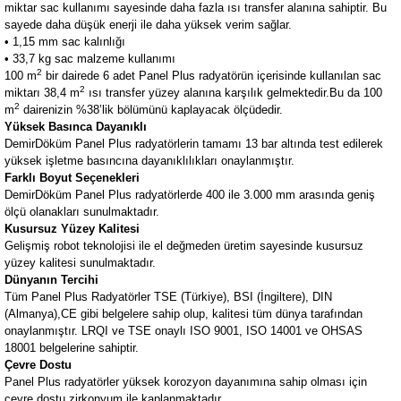
miktar sac kullanımı sayesinde daha fazla ısı transfer alanına sahiptir. Bu
sayede daha düşük enerji ile daha yüksek verim sağlar.
• 1,15 mm sac kalınlığı
• 33,7 kg sac malzeme kullanımı
2
100 m
bir dairede 6 adet Panel Plus radyatörün içerisinde kullanılan sac
2
miktarı 38,4 m
ısı transfer yüzey alanına karşılık gelmektedir.Bu da 100
2
m
dairenizin %38’lik bölümünü kaplayacak ölçüdedir.
Yüksek Basınca Dayanıklı
DemirDöküm Panel Plus radyatörlerin tamamı 13 bar altında test edilerek
yüksek işletme basıncına dayanıklılıkları onaylanmıştır.
Farklı Boyut Seçenekleri
DemirDöküm Panel Plus radyatörlerde 400 ile 3.000 mm arasında geniş
ölçü olanakları sunulmaktadır.
Kusursuz Yüzey Kalitesi
Gelişmiş robot teknolojisi ile el değmeden üretim sayesinde kusursuz
yüzey kalitesi sunulmaktadır.
Dünyanın Tercihi
Tüm Panel Plus Radyatörler TSE (Türkiye), BSI (İngiltere), DIN
(Almanya),CE gibi belgelere sahip olup, kalitesi tüm dünya tarafından
onaylanmıştır.
LRQI ve TSE onaylı ISO 9001, ISO 14001 ve OHSAS
18001 belgelerine sahiptir.
Çevre Dostu
Panel Plus radyatörler yüksek korozyon dayanımına sahip olması için
çevre dostu zirkonyum ile kaplanmaktadır.