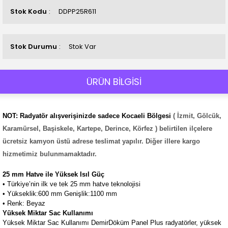
Stok Kodu
DDPP25R611
Stok Durumu
Stok Var
ÜRÜN BİLGİSİ
NOT: Radyatör alışverişinizde sadece Kocaeli Bölgesi
( İzmit, Gölcük,
Karamürsel, Başiskele, Kartepe, Derince, Körfez ) belirtilen ilçelere
ücretsiz kamyon üstü adrese teslimat yapılır. Diğer illere kargo
hizmetimiz bulunmamaktadır.
25 mm Hatve ile Yüksek Isıl Güç
• Türkiye’nin ilk ve tek 25 mm hatve teknolojisi
• Yükseklik:600 mm Genişlik:1100 mm
• Renk: Beyaz
Yüksek Miktar Sac Kullanımı
Yüksek Miktar Sac Kullanımı DemirDöküm Panel Plus radyatörler, yüksek