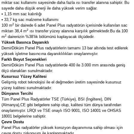
miktar sac kullanımı sayesinde daha fazla ısı transfer alanına sahiptir. Bu
sayede daha düşük enerji ile daha yüksek verim sağlar.
• 1,15 mm sac kalınlığı
• 33,7 kg sac malzeme kullanımı
2
100 m
bir dairede 6 adet Panel Plus radyatörün içerisinde kullanılan sac
2
miktarı 38,4 m
ısı transfer yüzey alanına karşılık gelmektedir.Bu da 100
2
m
dairenizin %38’lik bölümünü kaplayacak ölçüdedir.
Yüksek Basınca Dayanıklı
DemirDöküm Panel Plus radyatörlerin tamamı 13 bar altında test edilerek
yüksek işletme basıncına dayanıklılıkları onaylanmıştır.
Farklı Boyut Seçenekleri
DemirDöküm Panel Plus radyatörlerde 400 ile 3.000 mm arasında geniş
ölçü olanakları sunulmaktadır.
Kusursuz Yüzey Kalitesi
Gelişmiş robot teknolojisi ile el değmeden üretim sayesinde kusursuz
yüzey kalitesi sunulmaktadır.
Dünyanın Tercihi
Tüm Panel Plus Radyatörler TSE (Türkiye), BSI (İngiltere), DIN
(Almanya),CE gibi belgelere sahip olup, kalitesi tüm dünya tarafından
onaylanmıştır.
LRQI ve TSE onaylı ISO 9001, ISO 14001 ve OHSAS
18001 belgelerine sahiptir.
Çevre Dostu
Panel Plus radyatörler yüksek korozyon dayanımına sahip olması için
çevre dostu zirkonyum ile kaplanmaktadır.