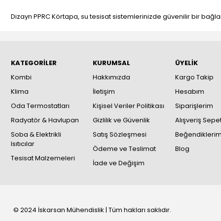
Dizayn PPRC Körtapa, su tesisat sistemlerinizde güvenilir bir bağla
KATEGORİLER
KURUMSAL
ÜYELİK
Kombi
Hakkımızda
Kargo Takip
Klima
İletişim
Hesabım
Oda Termostatları
Kişisel Veriler Politikası
Siparişlerim
Radyatör & Havlupan
Gizlilik ve Güvenlik
Alışveriş Sepe
Soba & Elektrikli
Satış Sözleşmesi
Beğendikleri
Isıtıcılar
Ödeme ve Teslimat
Blog
Tesisat Malzemeleri
İade ve Değişim
© 2024 İskarsan Mühendislik | Tüm hakları saklıdır.