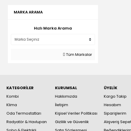
MARKA ARAMA
Hızlı Marka Arama
Tüm Markalar
KATEGORİLER
KURUMSAL
ÜYELİK
Kombi
Hakkımızda
Kargo Takip
Klima
İletişim
Hesabım
Oda Termostatları
Kişisel Veriler Politikası
Siparişlerim
Radyatör & Havlupan
Gizlilik ve Güvenlik
Alışveriş Sepe
Soba & Elektrikli
Satış Sözleşmesi
Beğendikleri